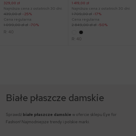
Wzór: groszki
Pastele
Vinci
329,00 zł
1 419,00 zł
Szaliki i Chusty damskie
Broszki damskie
Najniższa cena z ostatnich 30 dni:
Najniższa cena z ostatnich 30 dni:
Biurowy dress code
Eko trendy
439,00 zł
-25%
1 709,00 zł
-17%
Paski damskie
Karty podarunkowe
Cena regularna:
Cena regularna:
1 099,00 zł zł
-70%
2 849,00 zł zł
-50%
Krata
Odzież lniana
Torebki damskie
R:
40
R:
40
Białe płaszcze damskie
Sprawdź
białe płaszcze damskie
w ofercie sklepu Eye for
Fashion! Najmodniejsze trendy i polskie marki.