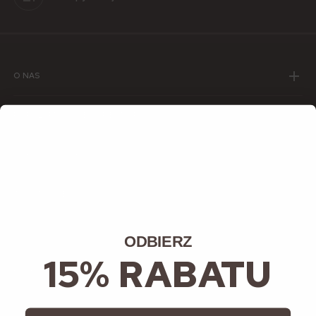
Wzór: groszki
Pastele
Szaliki i Chusty damskie
Broszki damskie
Biurowy dress code
Eko trendy
Paski damskie
Karty podarunkowe
Krata
Odzież lniana
Torebki damskie
O NAS
POPULARNE KATEGORIE I MARKI
WARUNKI ZAKUPÓW
INFORMACJE
DOŁĄCZ DO NAS
ODBIERZ
15% RABATU
NAJNOWSZE WPISY