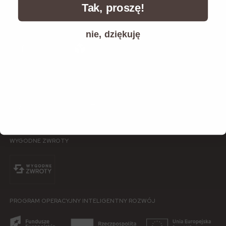
Tak, proszę!
METODY DOSTAWY
nie, dziękuję
BEZPIECZNA PŁATNOŚĆ
WYGODNE ZWROTY
PROGRAM OPERACYJNY INTELIGENTNY ROZWÓJ