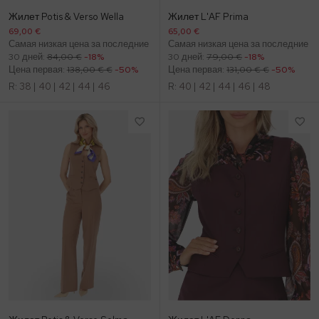
Жилет Potis & Verso Wella
Жилет L'AF Prima
69,00 €
65,00 €
Самая низкая цена за последние
Самая низкая цена за последние
30 дней:
84,00 €
-18%
30 дней:
79,00 €
-18%
Цена первая:
138,00 € €
-50%
Цена первая:
131,00 € €
-50%
R:
38
|
40
|
42
|
44
|
46
R:
40
|
42
|
44
|
46
|
48