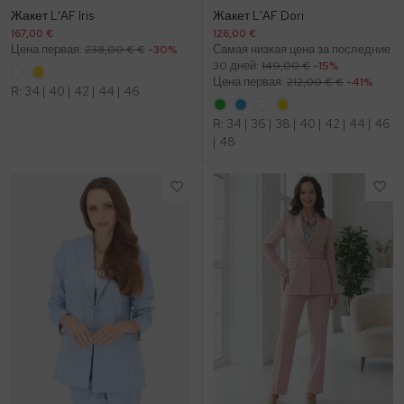
Wzór: groszki ru
Пастель
Жакет L'AF Iris
Жакет L'AF Dori
Шарфы и Платки
Броши
167,00 €
126,00 €
Бизнес
Эко тренды
Цена первая:
238,00 € €
-30%
Самая низкая цена за последние
Ремни
Подарочные карты
30 дней:
149,00 €
-15%
Клетка: модный тренд
Льняная одежда
Цена первая:
212,00 € €
-41%
R:
34
|
40
|
42
|
44
|
46
Сумки
R:
34
|
36
|
38
|
40
|
42
|
44
|
46
|
48