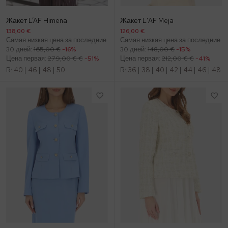
Жакет L’AF Himena
Жакет L'AF Meja
138,00 €
126,00 €
Самая низкая цена за последние
Самая низкая цена за последние
30 дней:
165,00 €
-16%
30 дней:
148,00 €
-15%
Цена первая:
279,00 € €
-51%
Цена первая:
212,00 € €
-41%
R:
40
|
46
|
48
|
50
R:
36
|
38
|
40
|
42
|
44
|
46
|
48