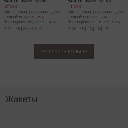
Жакет Potis & Verso Odet
Жакет Potis & Verso Liza
107,00 €
145,00 €
Самая низкая цена за последние
Самая низкая цена за последние
30 дней:
150,00 €
-29%
30 дней:
174,00 €
-17%
Цена первая:
215,00 € €
-50%
Цена первая:
291,00 € €
-50%
R:
34
|
36
|
38
|
40
|
42
R:
36
|
38
|
40
|
46
|
48
ЗАГРУЗИТЬ БОЛЬШЕ
Жакеты