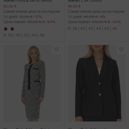
Жилет Potis & Verso Selma
Жилет L'AF Donna
60,00 €
65,00 €
Самая низкая цена за последние
Самая низкая цена за последние
30 дней:
72,00 €
-17%
30 дней:
69,00 €
-6%
Цена первая:
119,00 € €
-50%
Цена первая:
129,00 € €
-50%
R:
38
|
40
|
42
|
44
|
46
|
48
R:
38
|
40
|
42
|
44
|
48