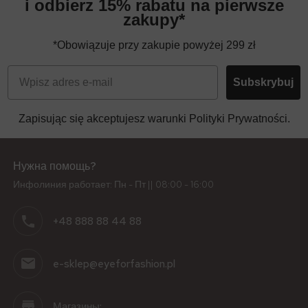
i odbierz 15% rabatu na pierwsze
zakupy*
*Obowiązuje przy zakupie powyżej 299 zł
Email
Subskrybuj
Zapisując się akceptujesz warunki Polityki Prywatności.
Нужна помощь?
Инфолиния работает: Пн - Пт || 08:00 - 16:00
phone
+48 888 88 44 88
email
e-sklep@eyeforfashion.pl
store
Магазины: