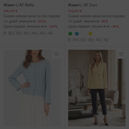
Жакет L'AF Bella
Жакет L'AF Dori
140,00 €
126,00 €
Самая низкая цена за последние
Самая низкая цена за последние
30 дней:
200,00 €
-30%
30 дней:
149,00 €
-15%
Цена первая:
200,00 € €
-30%
Цена первая:
212,00 € €
-41%
R:
36
|
38
|
40
|
44
|
46
|
48
R:
34
|
36
|
38
|
40
|
42