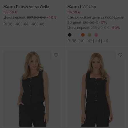
Жакет Potis & Verso Wella
Жакет L'AF Uno
155,00 €
116,00 €
Цена первая:
257,00 € €
-40%
Самая низкая цена за последние
30 дней:
139,00 €
-17%
R:
38
|
40
|
44
|
46
|
48
Цена первая:
233,00 € €
-50%
R:
38
|
40
|
42
|
44
|
46