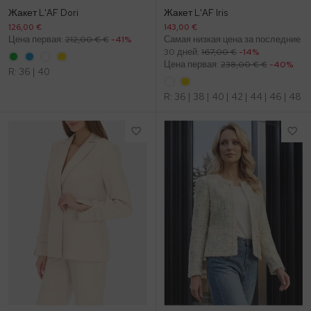
Жакет L'AF Dori
Жакет L'AF Iris
126,00 €
143,00 €
Цена первая:
212,00 € €
-41%
Самая низкая цена за последние
30 дней:
167,00 €
-14%
Цена первая:
238,00 € €
-40%
R:
36
|
40
R:
36
|
38
|
40
|
42
|
44
|
46
|
48