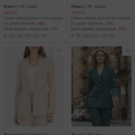
Жакет L'AF Liana
Жакет L'AF Juana
69,00 €
76,00 €
Самая низкая цена за последние
Самая низкая цена за последние
30 дней:
93,00 €
-26%
30 дней:
125,00 €
-39%
Цена первая:
234,00 € €
-71%
Цена первая:
253,00 € €
-70%
R:
36
|
38
|
40
|
42
|
44
R:
36
|
38
|
40
|
42
|
46
Жакет Potis & Verso Lila
Жакет L'AF Uma