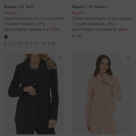
Жакет L’AF Kelli
Жакет L'AF Maden
117,00 €
85,00 €
Самая низкая цена за последние
Самая низкая цена за последние
30 дней:
141,00 €
-17%
30 дней:
104,00 €
-18%
Цена первая:
236,00 € €
-50%
Цена первая:
210,00 € €
-60%
R:
48
R:
36
|
38
|
40
|
44
|
46
|
48