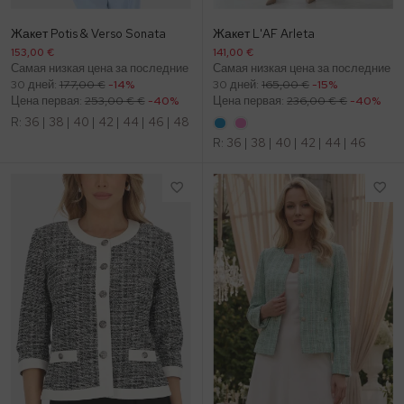
Жакет Potis & Verso Sonata
Жакет L'AF Arleta
153,00 €
141,00 €
Самая низкая цена за последние
Самая низкая цена за последние
30 дней:
177,00 €
-14%
30 дней:
165,00 €
-15%
Цена первая:
253,00 € €
-40%
Цена первая:
236,00 € €
-40%
R:
36
|
38
|
40
|
42
|
44
|
46
|
48
R:
36
|
38
|
40
|
42
|
44
|
46