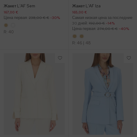
Жакет L'AF Sem
Жакет L'AF Iza
167,00 €
165,00 €
Цена первая:
238,00 € €
-30%
Самая низкая цена за последние
30 дней:
192,00 €
-14%
Цена первая:
274,00 € €
-40%
R:
40
R:
46
|
48