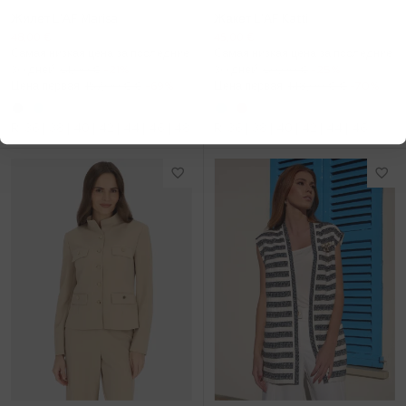
Жилет L'AF Marisa
Жакет L'AF Katti
48,00 €
45,00 €
Самая низкая цена за последние
Самая низкая цена за последние
30 дней:
61,00 €
-21%
30 дней:
60,00 €
-25%
Цена первая:
157,00 € €
-69%
Цена первая:
148,00 € €
-70%
R:
36
|
38
|
40
|
42
|
44
|
46
|
48
R:
36
|
38
|
40
|
42
|
44
|
46