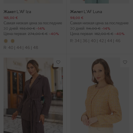
Жакет L'AF Iza
Жилет L'AF Luna
165,00 €
98,00 €
Самая низкая цена за последние
Самая низкая цена за последние
30 дней:
192,00 €
-14%
30 дней:
114,00 €
-14%
Цена первая:
274,00 € €
-40%
Цена первая:
162,00 € €
-40%
R:
34
|
36
|
40
|
42
|
44
|
46
R:
40
|
44
|
46
|
48