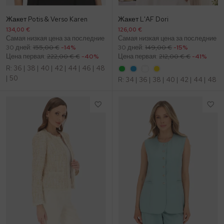
Жакет Potis & Verso Karen
Жакет L'AF Dori
134,00 €
126,00 €
Самая низкая цена за последние
Самая низкая цена за последние
30 дней:
155,00 €
-14%
30 дней:
149,00 €
-15%
Цена первая:
222,00 € €
-40%
Цена первая:
212,00 € €
-41%
R:
36
|
38
|
40
|
42
|
44
|
46
|
48
|
50
R:
34
|
36
|
38
|
40
|
42
|
44
|
48