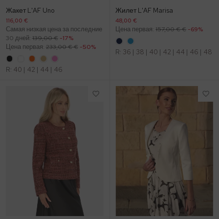
Жакет L'AF Uno
Жилет L'AF Marisa
116,00 €
48,00 €
Самая низкая цена за последние
Цена первая:
157,00 € €
-69%
30 дней:
139,00 €
-17%
Цена первая:
233,00 € €
-50%
R:
36
|
38
|
40
|
42
|
44
|
46
|
48
R:
40
|
42
|
44
|
46