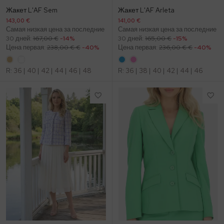
Жакет L'AF Sem
Жакет L'AF Arleta
143,00 €
141,00 €
Самая низкая цена за последние
Самая низкая цена за последние
30 дней:
167,00 €
-14%
30 дней:
165,00 €
-15%
Цена первая:
238,00 € €
-40%
Цена первая:
236,00 € €
-40%
R:
36
|
40
|
42
|
44
|
46
|
48
R:
36
|
38
|
40
|
42
|
44
|
46